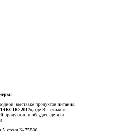
неры!
одной выставке продуктов питания,
ДЭКСПО 2017»,
где Вы сможете
й продукции и обсудить детали
а.
л 5, стенд № 75В98.