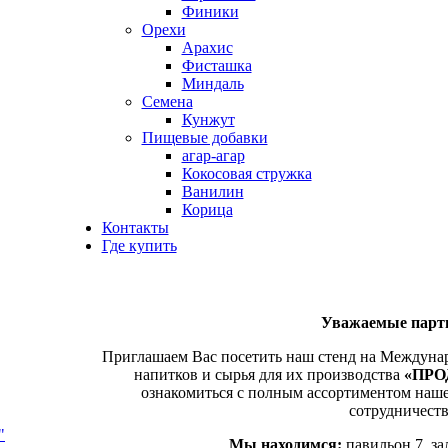
Финики
Орехи
Арахис
Фисташка
Миндаль
Семена
Кунжут
Пищевые добавки
агар-агар
Кокосовая стружка
Ванилин
Корица
Контакты
Где купить
Уважаемые парт
Приглашаем Вас посетить наш стенд на
Междунар
напитков и сырья для их производства
«ПРО
ознакомиться с полным ассортиментом наше
сотрудничеств
"
Мы находимся:
павильон 7, за