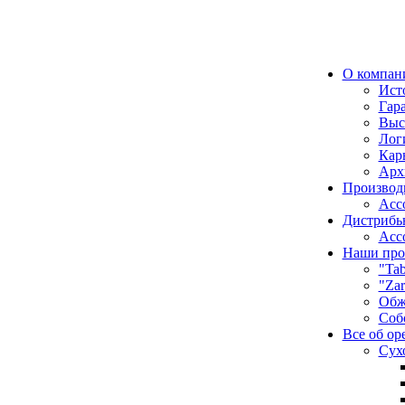
О компан
Ист
Гар
Выс
Лог
Кар
Арх
Производ
Асс
Дистрибь
Асс
Наши про
"Tab
"Zar
Обж
Соб
Все об ор
Сух