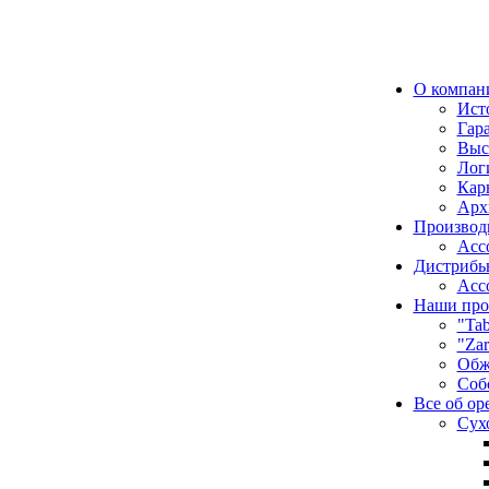
О компан
Ист
Гар
Выс
Лог
Кар
Арх
Производ
Асс
Дистрибь
Асс
Наши про
"Tab
"Zar
Обж
Соб
Все об ор
Сух